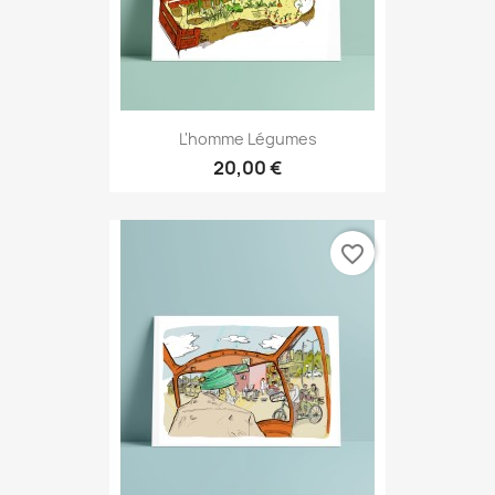
L'homme Légumes
20,00 €
favorite_border