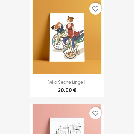
favorite_border
Vélo Sèche Linge !
20,00 €
favorite_border