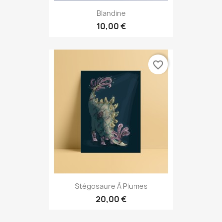
Blandine
10,00 €
favorite_border
Stégosaure À Plumes
20,00 €