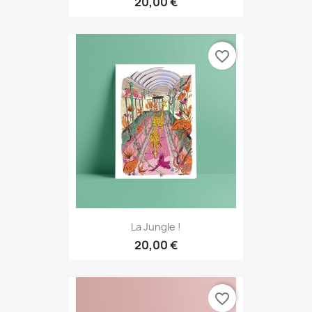
20,00 €
favorite_border
La Jungle !
20,00 €
favorite_border