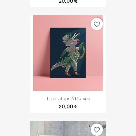
20,00 €
favorite_border
Tricératops À Plumes
20,00 €
favorite_border