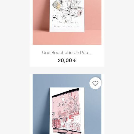
Une Boucherie Un Peu...
20,00 €
favorite_border