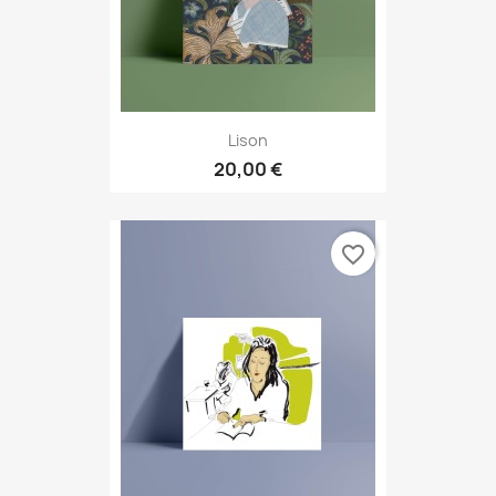
Lison
20,00 €
favorite_border