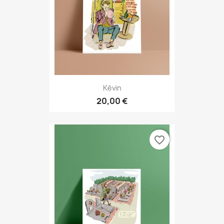
Kévin
20,00 €
favorite_border