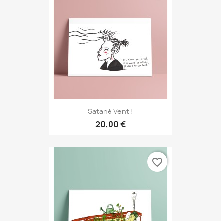
Satané Vent !
20,00 €
favorite_border