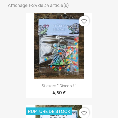
Affichage 1-24 de 34 article(s)
favorite_border
Stickers " Discoh ! "
4,50 €
RUPTURE DE STOCK
favorite_border