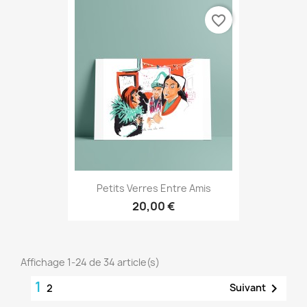
favorite_border
Petits Verres Entre Amis
20,00 €
Affichage 1-24 de 34 article(s)
1

Suivant
2