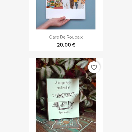
Gare De Roubaix
20,00 €
favorite_border