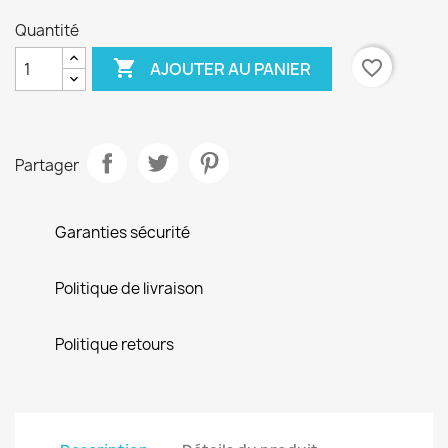
Quantité

favorite_border
AJOUTER AU PANIER
Partager
Garanties sécurité
Politique de livraison
Politique retours