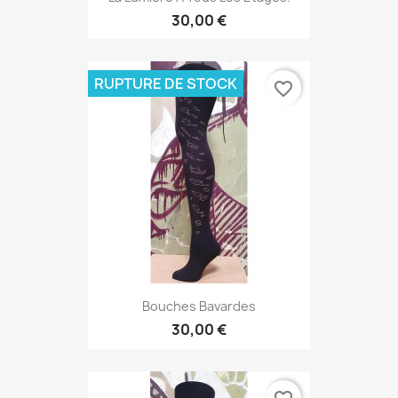
30,00 €
RUPTURE DE STOCK
favorite_border
Bouches Bavardes
30,00 €