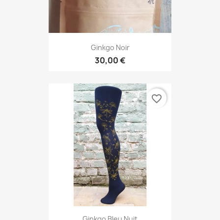
Ginkgo Noir
30,00 €
favorite_border
Ginkgo Bleu Nuit