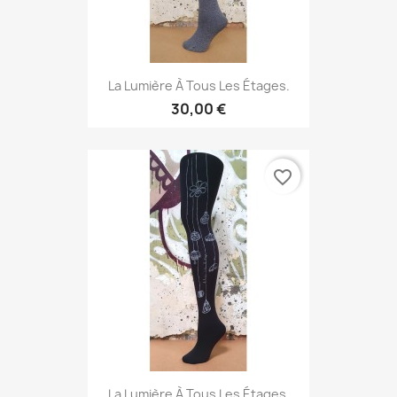
La Lumière À Tous Les Étages.
30,00 €
favorite_border
La Lumière À Tous Les Étages.