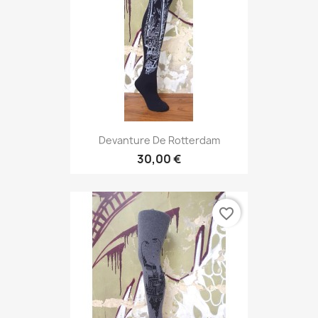
Devanture De Rotterdam
30,00 €
favorite_border