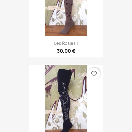
Les Rosies !
30,00 €
favorite_border