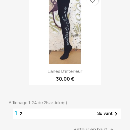
favorite_border
Lianes D'intérieur
30,00 €
Affichage 1-24 de 25 article(s)
1

Suivant
2
Retour en haut
