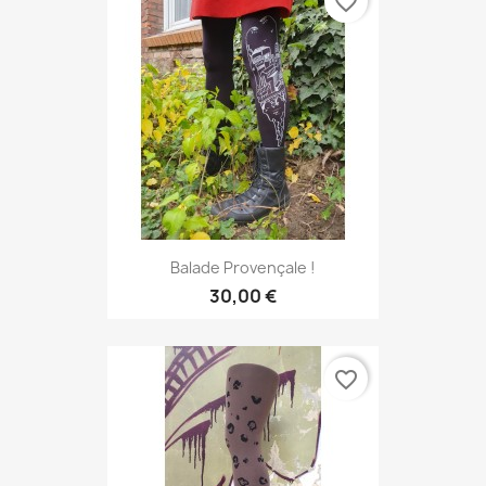
favorite_border
Balade Provençale !
30,00 €
favorite_border