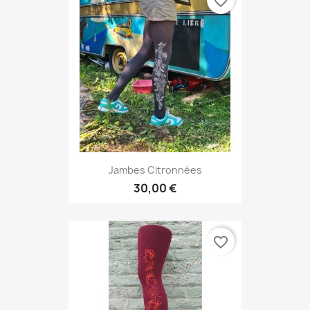
favorite_border
Jambes Citronnées
30,00 €
favorite_border