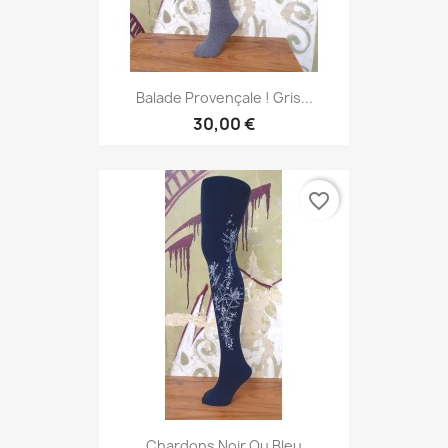
Balade Provençale ! Gris...
30,00 €
favorite_border
Chardons Noir Ou Bleu