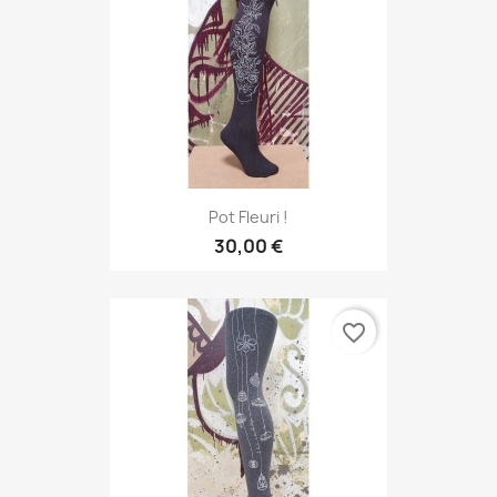
Pot Fleuri !
30,00 €
favorite_border