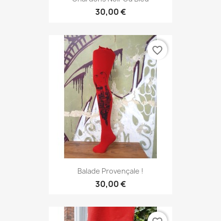
30,00 €
favorite_border
Balade Provençale !
30,00 €