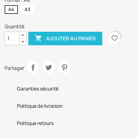
Format : A4
A4
A3
Quantité

favorite_border
AJOUTER AU PANIER
Partager
Garanties sécurité
Politique de livraison
Politique retours