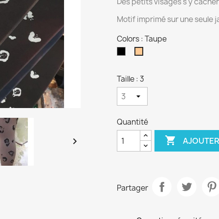
Des petits visages s'y cachen
Motif imprimé sur une seule 
Colors : Taupe
Noir
Taupe
Taille : 3
Quantité

AJOUTER

Partager