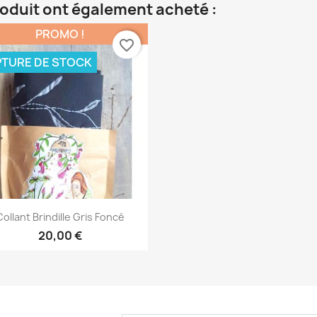
roduit ont également acheté :
PROMO !
favorite_border
TURE DE STOCK
Aperçu rapide

Collant Brindille Gris Foncé
20,00 €