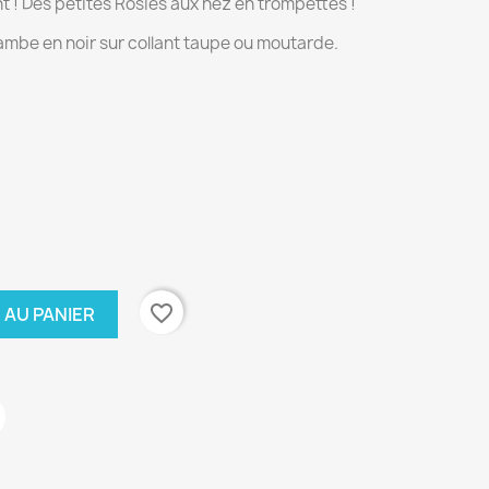
t ! Des petites Rosies aux nez en trompettes !
jambe en noir sur collant taupe ou moutarde.
favorite_border
 AU PANIER