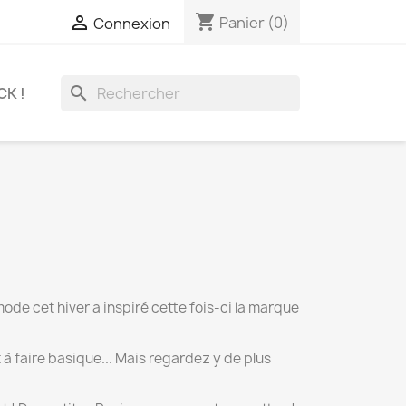
shopping_cart

Panier
(0)
Connexion
search
CK !
mode cet hiver a inspiré cette fois-ci la marque
 à faire basique... Mais regardez y de plus