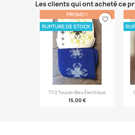
Les clients qui ont acheté ce p
PROMO !
favorite_border
RUPTURE DE STOCK
RUP
Aperçu rapide

T1/2 Toucan Bleu Électrique
15,00 €